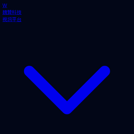
W
魏贊科技
視訊平台