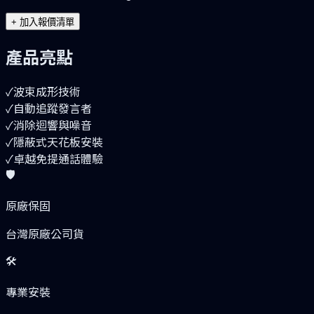
+
加入報價清單
產品亮點
✓
波束成形技術
✓
自動追蹤發言者
✓
消除迴響與噪音
✓
隱蔽式天花板安裝
✓
卓越免提通話體驗
🛡️
原廠保固
台灣原廠公司貨
🛠️
專業安裝