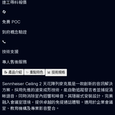
連工帶料報價
🔄
免費 POC
到府概念驗證
📞
技術支援
專人售後服務
📝
產品介紹
✨
重點特色
📊
技術規格
Sennheiser Ceiling 2 天花陣列麥克風是一款創新的音訊解決
方案，採用先進的波束成形技術，能自動追蹤發言者並捕捉清
晰語音，同時消除室內迴響和噪音。其隱蔽式安裝設計，完美
融入會議室環境，提供卓越的免提通話體驗。適用於企業會議
室、教育機構及專業影音整合。