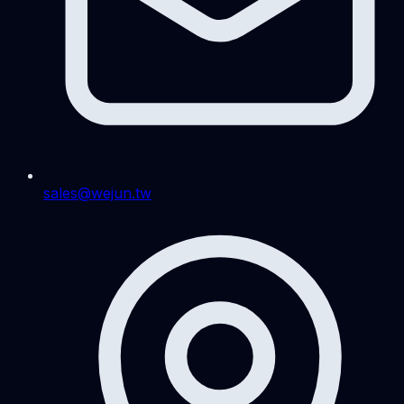
sales@wejun.tw