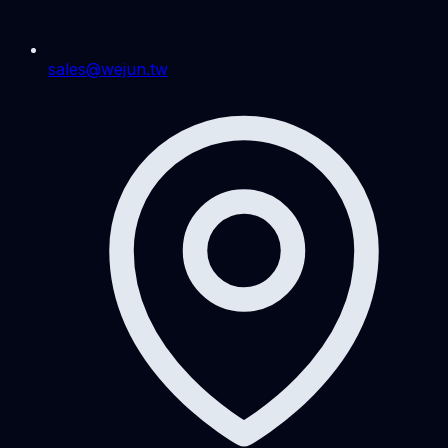
sales@wejun.tw