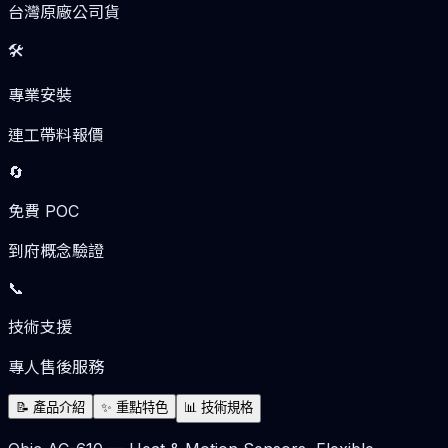
台灣原廠公司貨
🛠️
專業安裝
連工帶料報價
🔄
免費 POC
到府概念驗證
📞
技術支援
專人售後服務
📝
產品介紹
✨
重點特色
📊
技術規格