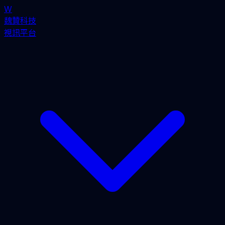
W
魏贊科技
視訊平台