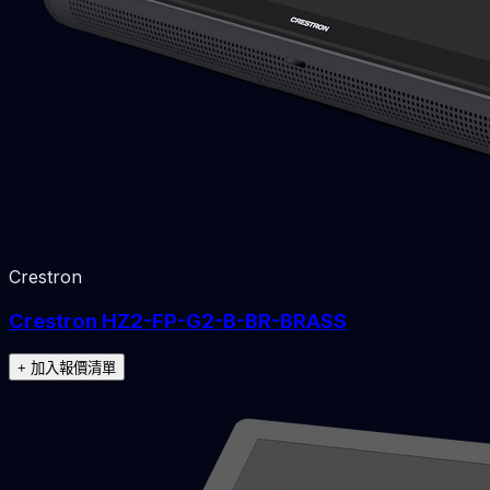
Crestron
Crestron HZ2-FP-G2-B-BR-BRASS
+ 加入報價清單