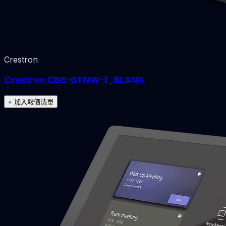
Crestron
Crestron CB6-BTNW-T_BLANK
+ 加入報價清單