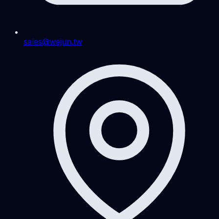
sales@wejun.tw