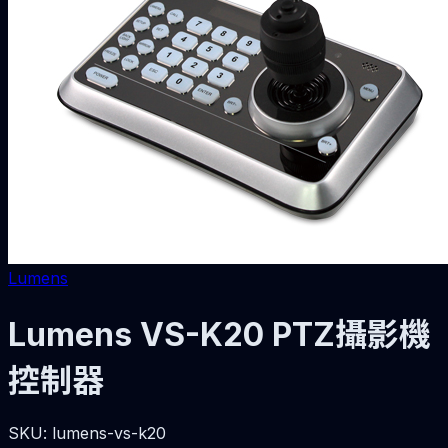
Lumens
Lumens VS-K20 PTZ攝影機
控制器
SKU:
lumens-vs-k20