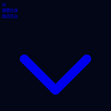
W
魏贊科技
視訊平台