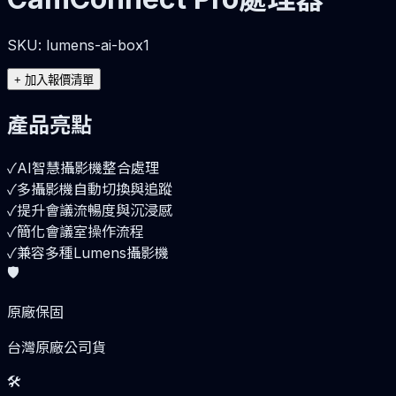
SKU:
lumens-ai-box1
+
加入報價清單
產品亮點
✓
AI智慧攝影機整合處理
✓
多攝影機自動切換與追蹤
✓
提升會議流暢度與沉浸感
✓
簡化會議室操作流程
✓
兼容多種Lumens攝影機
🛡️
原廠保固
台灣原廠公司貨
🛠️