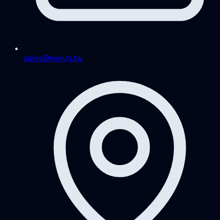
sales@wejun.tw