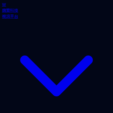
W
魏贊科技
視訊平台