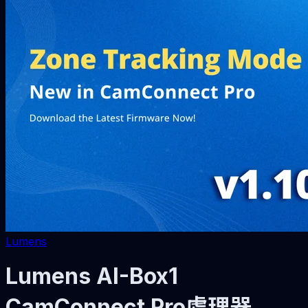
Lumens
Lumens AI-Box1
CamConnect Pro處理器