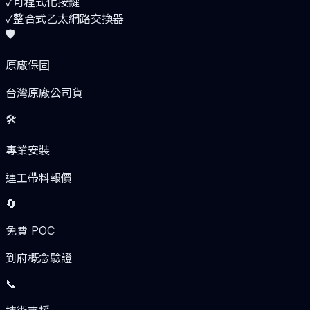
✓
可程式化按鍵
✓
整合式乙太網路交換器
🛡️
原廠保固
台灣原廠公司貨
🛠️
專業安裝
連工帶料報價
🔄
免費 POC
到府概念驗證
📞