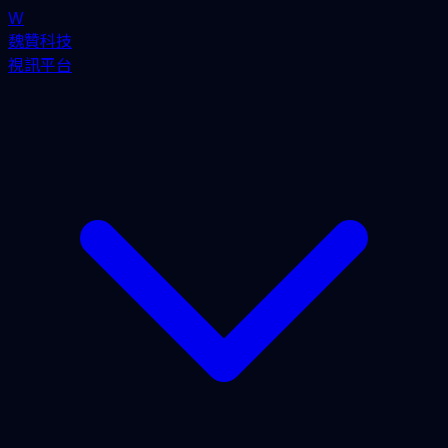
W
魏贊科技
視訊平台