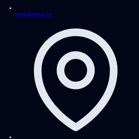
sales@wejun.tw