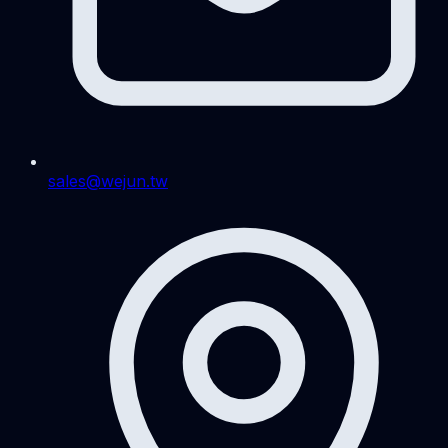
sales@wejun.tw