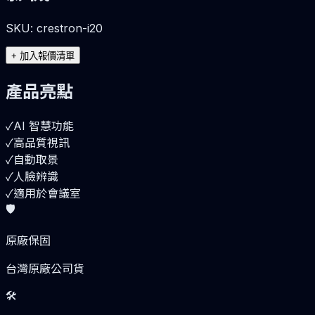
SKU:
crestron-i20
+
加入報價清單
產品亮點
✓
AI 智慧功能
✓
高品質視訊
✓
自動取景
✓
人臉辨識
✓
適用於會議室
🛡️
原廠保固
台灣原廠公司貨
🛠️