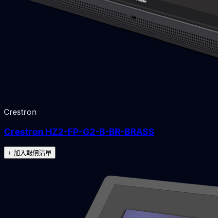
Crestron
Crestron HZ2-FP-G2-B-BR-BRASS
+ 加入報價清單