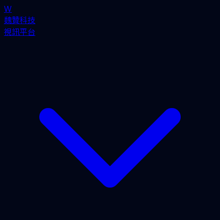
W
魏贊科技
視訊平台