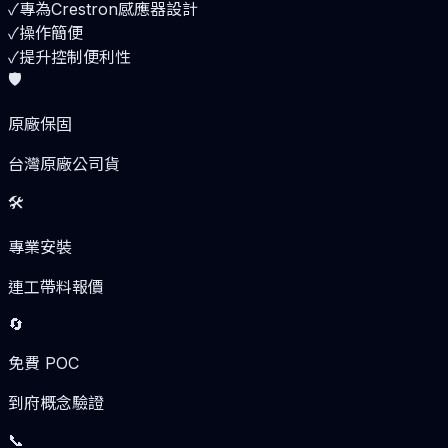
✓
專為Crestron感應器設計
✓
操作簡便
✓
提升控制便利性
🛡️
原廠保固
台灣原廠公司貨
🛠️
專業安裝
連工帶料報價
🔄
免費 POC
到府概念驗證
📞