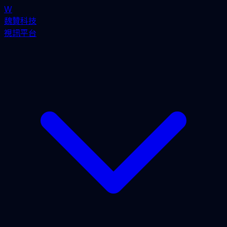
W
魏贊科技
視訊平台