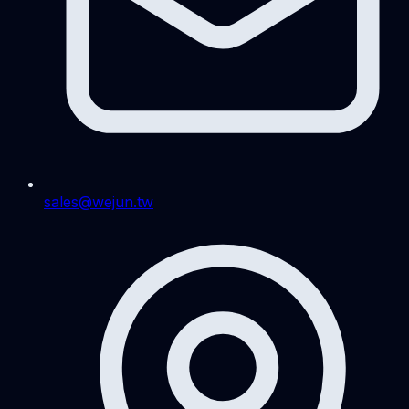
sales@wejun.tw