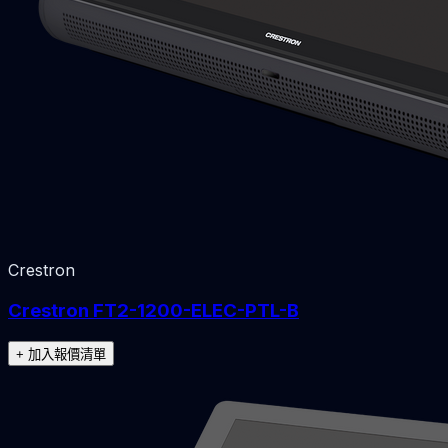
Crestron
Crestron FT2-1200-ELEC-PTL-B
+ 加入報價清單