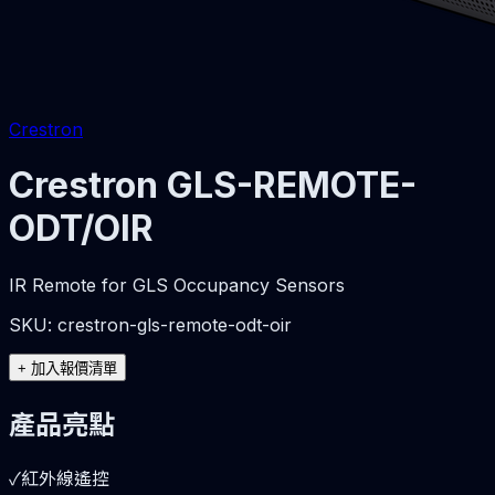
Crestron
Crestron GLS-REMOTE-
ODT/OIR
IR Remote for GLS Occupancy Sensors
SKU:
crestron-gls-remote-odt-oir
+
加入報價清單
產品亮點
✓
紅外線遙控