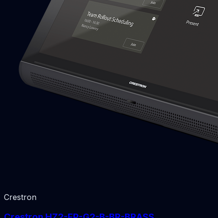
Crestron
Crestron HZ2-FP-G2-B-BR-BRASS