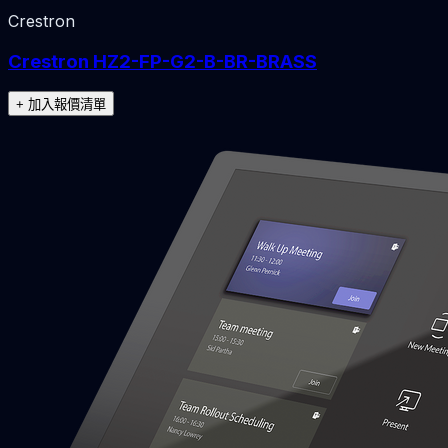
Crestron
Crestron HZ2-FP-G2-B-BR-BRASS
+ 加入報價清單