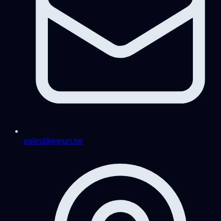
sales@wejun.tw