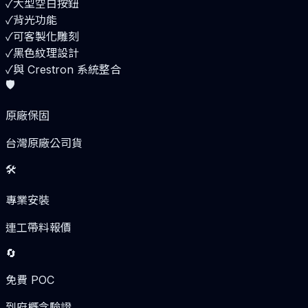
✓
大型空白按鈕
✓
背光功能
✓
可客製化雕刻
✓
黑色紋理設計
✓
與 Crestron 系統整合
🛡️
原廠保固
台灣原廠公司貨
🛠️
專業安裝
連工帶料報價
🔄
免費 POC
到府概念驗證