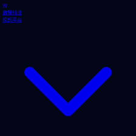
W
魏贊科技
視訊平台