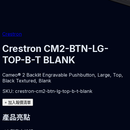
Crestron
Crestron CM2-BTN-LG-
TOP-B-T BLANK
Cameo® 2 Backlit Engravable Pushbutton, Large, Top,
Black Textured, Blank
SKU:
crestron-cm2-btn-lg-top-b-t-blank
+
加入報價清單
產品亮點