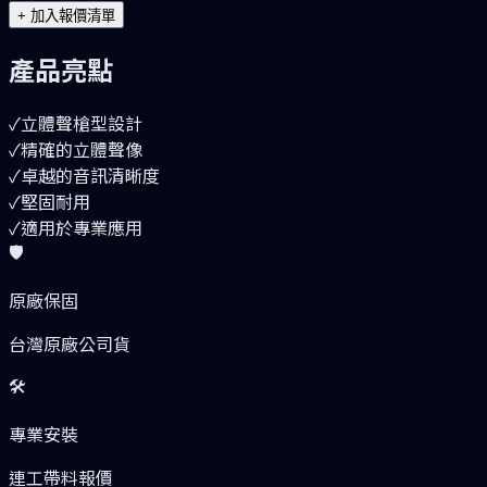
+
加入報價清單
產品亮點
✓
立體聲槍型設計
✓
精確的立體聲像
✓
卓越的音訊清晰度
✓
堅固耐用
✓
適用於專業應用
🛡️
原廠保固
台灣原廠公司貨
🛠️
專業安裝
連工帶料報價