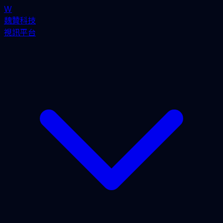
W
魏贊科技
視訊平台