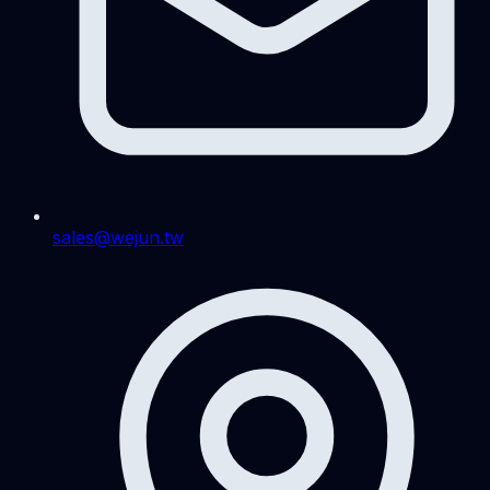
sales@wejun.tw