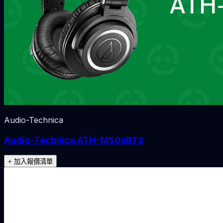
Audio-Technica
Audio-Technica ATH-M50xBT2
+ 加入報價清單