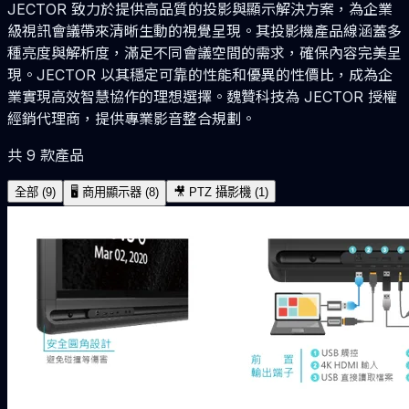
JECTOR 致力於提供高品質的投影與顯示解決方案，為企業
級視訊會議帶來清晰生動的視覺呈現。其投影機產品線涵蓋多
種亮度與解析度，滿足不同會議空間的需求，確保內容完美呈
現。JECTOR 以其穩定可靠的性能和優異的性價比，成為企
業實現高效智慧協作的理想選擇。魏贊科技為 JECTOR 授權
經銷代理商，提供專業影音整合規劃。
共
9
款產品
全部 (
9
)
🖥️
商用顯示器
(
8
)
🎥
PTZ 攝影機
(
1
)