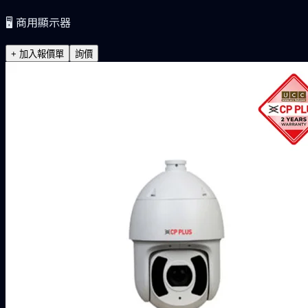
🖥️
商用顯示器
+ 加入報價單
詢價