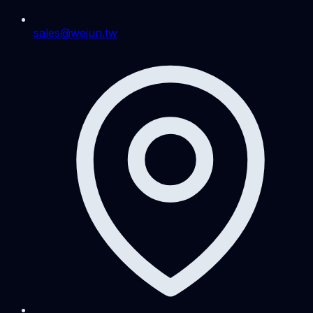
sales@wejun.tw