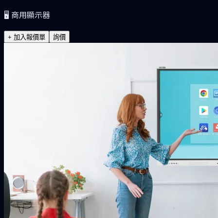
🖥️
商用顯示器
+ 加入報價單
詢價