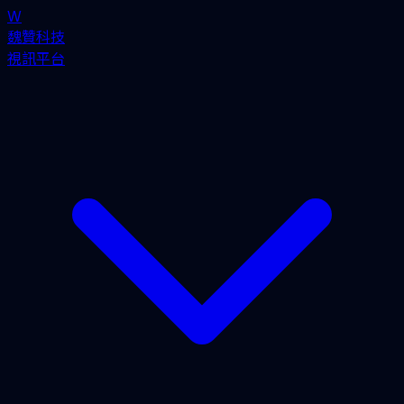
W
魏贊科技
視訊平台